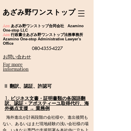
あざみ野ワンストップ
あざみ野ワンストップ合同会社
Aos
Azamino
One-stop LLC
行政書士あざみ野ワンストップ法務事務所
Aos
Azamino One-stop Administrative Lawyer's
Office
080-4355-4227
​お問い合わせ
For more
information
Ⅱ 翻訳、認証、許認可
1. ビジネス文書・証明書類の各国語翻
訳、認証・アポスティーユ取得代行、海
外拠点支援 → 業務例
海外進出が計画段階の会社様や、進出後間も
ない、あるいはまだ現地経験の浅い会社様の場
合、いきなり専門の支援部署を本社内に立ち上