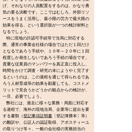
げ、それなりの人員配置をするのは、かなり勇
気の要る決断です。ここではむしろ、外部リソ
ースをうまく活用し、最小限の労力で最大限の
効果を得る、という選択肢が一つの検討材料と
なるでしょう。
特に現地の許認可手続等で当局に対応する
際、通常の事業会社様の場合ではただ１回だけ
となるであろう手続や、１０年～２０年に１回
程度しか発生しないであろう手続の場合です。
貴重な従業員のマンパワーを真正直に投入し、
時間をかけて調査・研究の末にようやく完了す
るというのは、この過程を通じて得られるであ
ろう人材育成等の効果を勘案しても、コストメ
リットで見合うかどうかの観点からの検討が、
一旦、必要でしょう。
弊社には、過去に様々な業務・局面に対応す
る過程で、海外の現地当局、企業等に
提出を要
する書類（
登記事項証明書
〔登記簿謄本〕等）
の翻訳や、公証人の認
証取得、アポスティーユ
の取りつけ等々、一般の会社様の実務
担当の