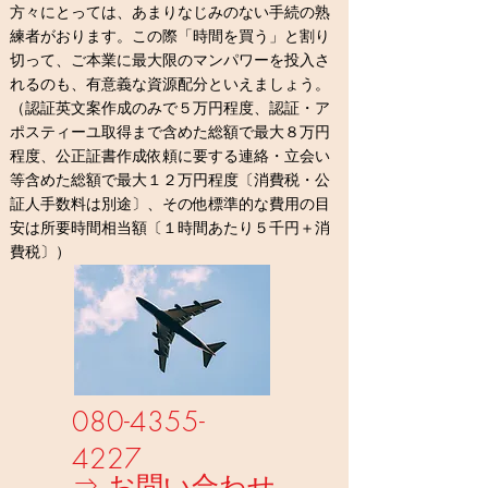
方々にとっては、あまりなじみのない手続の熟
練者がおります。この際「時間を買う」と割り
切って、ご本業に最大限のマンパワーを投入さ
れるのも、有意義な資源配分といえましょう。
（認証英文案作成のみで５万円程度、認証・ア
ポスティーユ取得まで含めた総額で最大８万円
程度、公正証書作成依頼に要する連絡・立会い
等含めた総額で最大１２万円程度
〔消費税・公
証人手数料は別途〕、その他
標準的な費用の目
安は所要時間相当額〔１時間あたり５千円＋消
費税〕
）
080-4355-
4227
⇒
お問い合わせ