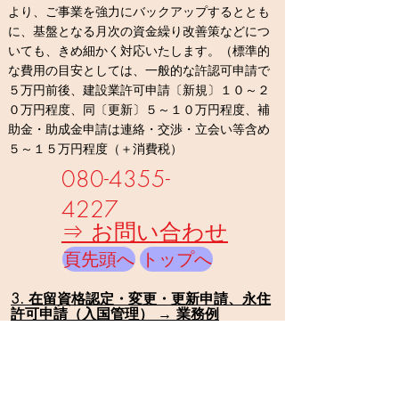
より、ご事業を強力にバックアップするととも
に
、基盤となる月次の資金繰り改善策などにつ
いても、きめ細かく対応いたします。
（標準的
な費用の目安としては、一般的な許認可申請で
５万円前後、建設業許可申請〔新規〕１０～２
０万円程度、同〔更新〕５～１０万円程度、補
助金・助成金申請は連絡・交渉・立会い等含め
５～１５万円程度（
＋消費税
）
080-4355-
4227
⇒
お問い合わせ
頁先頭へ
トップへ
3. 在留資格認定・変更・更新申請、永住
許可申請（入国管理） → 業務例
外国籍の方々の就労のための入国管理手続
（在留資格認定申請等）については、規制が複
雑なため、事業者様と就労希望の方の個々の状
況に応じ、全体像を的確に把握した上で、どの