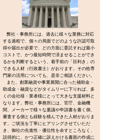
弊社
・事務所
には、過去に様々な業務に対応
する過程で、個々の局面でどのような許認可取
得や届出が必要で、どの方面に委託すれば最小
コストで、
かつ最短時間で済ませることができ
るかを判断するという、着手前の
「目利き」の
できる人材（行政書士）がおります。その他専
門家の活用についても、是非ご相談
ください。
また、
創業融資や
事業展開に合った補助金・
助成金・融資などがタイムリーに下りれば、多
くの会社様・業者様にとって大きな支援材料と
なります。弊社
・事務所
には、官庁、金融機
関、メーカーで様々な稟議や申請書を書く側、
審査する側とも経験を積んできた人材がおりま
す。ご状況を丁寧にヒアリングさせていただ
き、御社の先進性・優位性を余すところなく、
説得的に、かつ正確に訴えかける書面の作成に