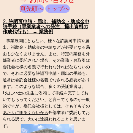
頁先頭へ
トップへ
2.
許認可申請・届出
、補助金・助成金申
請
手続（専業業者への
発注、提出資料の
作成代行も）
→ 業務例
事業展開にともない、様々な許認可申請や届
出
、補助金・助成金の申請など
が必要となる局
面も少なくありません。また、特定の業務を外
部業者に委託された場合、その業務・お取引は
委託会社様の名義で行われなければならないの
で、それに必要な許認可申請・届出の手続も、
通常は委託会社様の名義でなされる必要があり
ます。このような場合、多くの受託業者は、
｢先に○○士の先生に依頼して手続を完了してお
いてもらってください」と言ってくるのが一般
的ですが、委託会社様としては、そもそも
その
あたりに明るくないから
外部業者に委託してお
られる訳で、大いに途惑われることと思いま
す。