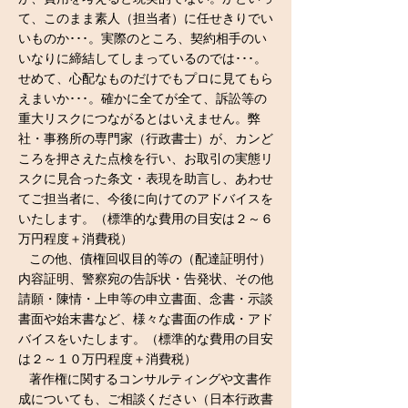
て、このまま素人（担当者）に任せきりでい
いものか･･･。実際のところ、契約相手のい
いなりに締結してしまっているのでは･･･。
せめて、心配なものだけでもプロに見てもら
えまいか･･･。
確かに全てが全て、訴訟等の
重大リスクにつながるとはいえ
ません。弊
社・事務所の専門家（行政書士）が、カンど
ころを押さえた点検を行い、
お取引の実態リ
スクに見合った条文・表現を助言
し、あわせ
てご担当者に、今後に向けてのアドバイス
を
いたします。
（標準的な費用の目安は２～６
万円程度＋消費税
）
この他、債権回収目的等の（配達証明付）
内容証明
、警察宛の告訴状・告発状、その他
請願・陳情・上申等の申立書面、念書・示談
書面や始末書など、様々な書面の作成・
アド
バイス
をいたします。（標準的な費用の目安
は２～１０万円程度＋消費税
）
著作権に関するコンサルティングや文書作
成についても、ご相談ください（日本行政書