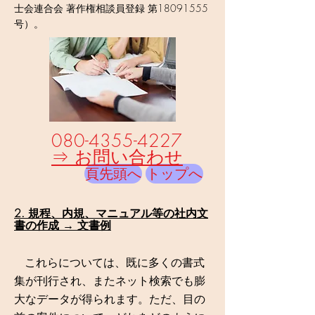
士会連合会 著作権相談員登録 第18091555
号）。
080-4355-4227
⇒
お問い合わせ
頁先頭へ
トップへ
2. 規程、内規、マニュアル等の社内文
書の作成 → 文書例
これらについては、既に多くの書式
集が刊行され、またネット検索でも膨
大なデータが得られます。ただ、目の