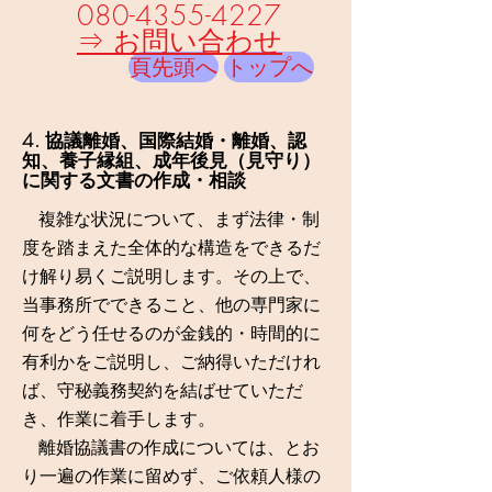
080-4355-4227
⇒
お問い合わせ
頁先頭へ
トップへ
4.
協議離婚、国際結婚・離婚、認
知、養子縁組、成年後見（見守り）
に関する文書の作成・相談
複雑な状況について、まず法律・制
度を踏まえた全体的な構造をできるだ
け解り易くご説明します。その上で、
当事務所でできること、他の専門家に
何をどう任せるのが金銭的・時間的に
有利かをご説明し、ご納得いただけれ
ば、守秘義務契約を結ばせていただ
き、作業に着手します。
離婚協議書の作成については、とお
り一遍の作業に留めず、ご依頼人様の