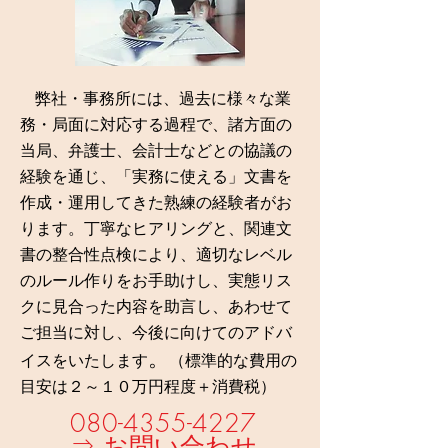
弊社
・事務所
には、過去に様々な業
務・局面に対応する過程で、諸方面の
当局、弁護士、会計士などとの協議の
経験を通じ、「実務に使える」文書を
作成・運用してきた熟練の経験者がお
ります。丁寧なヒアリング
と、関連文
書の整合性点検により、適切なレベル
のルール作
りをお手助けし、実態リス
クに見合った内容を助言し、あわせ
て
ご担当に対し、今後に向けてのアドバ
。
イスをいたします
（標準的な費用の
目安は２～１０万円程度＋消費税）
080-4355-4227
⇒
お問い合わせ