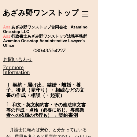
あざみ野ワンストップ
あざみ野ワンストップ合同会社
Aos
Azamino
One-stop LLC
行政書士あざみ野ワンストップ法務事務所
Aos
Azamino One-stop Administrative Lawyer's
Office
080-4355-4227
​お問い合わせ
For more
information
Ⅰ 契約・届け出、結婚・離婚・養
子、後見（見守り）・相続などの文
書の作成・相談（・起案）
1.
和文・英文
契約書・その他法律文書
等の作成・点検
（必要に応じ、専業業
→ 契約書例
者への依頼の代行も）
弁護士に頼めば安心、と分かってはいる
が、費用を考えると現実的でない。​かといっ