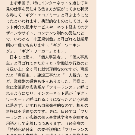
まず米国で、特にインターネットを通じて単
発の仕事を受注する働き方が広がってきた状況
を称して「ギグ・エコノミー」と呼ぶようにな
ったといわれます。典型的なものとしては、ネ
ット仲介の配車サービスや、ネット経由でのデ
ザインやサイト、コンテンツ制作の受注など
で、いわゆる「非正規労働」と呼ばれる就業形
態の一種でもあります（「ギグ・ワーキン
グ」、「ギグ・ワーカー」とも）。
日本では元々、「個人事業者」、「個人事業
主」と呼ばれてきた方々と（労働法や行政のと
り扱い上）全く同じ就労形態なのですが、
商業
だと「商店主」、建設工事だと「一人親方」な
ど、業種別の通称も多々ありました。同様に、
主に文筆系や広告系が「フリーランス」と呼ば
れるようになり、インターネット系が「ギグ・
ワーカー」と呼ばれるようになったという経緯
に過ぎず、いずれも自然発生的なので、相互の
垣根は不明瞭なのです。更に、日経では「フリ
ーランス」が広義の個人事業就労者を意味する
用語として定着しつつあります。（経産省の
「持続化給付金」の要件説明に「フリーランス