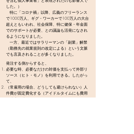
を含む個人事業者」と表現されたのも影響大で
した。）
特に「コロナ禍」以降、広義のフリーランス
で1000万人、
ギグ・ワーカーで
100万人の大台
超えともいわれ、社会保障、特に健保・年金面
でのサポートが必要、との議論も活発になされ
るようになりました。
一方、最近ではサラリーマンの「副業」解禁
（勤務先の就業規則の改定による）という文脈
でも言及されることが多くなりました。
発注する側からすると、
必要な時、必要なだけの対価を支払って外部リ
ソース（ヒト・モノ）を利用できる。したがっ
て、
（
常雇用の場合、どうしても避けられない）人
件費が固定費化する（アイドルタイムにも費用
が発生し続ける）ことになりにくい。また、
常雇用の場合、当人が納期を意識せず、むしろ
わざと「ゆっくり
」
作業して時給・残業代をか
せごうとしがちな傾向があるのを防止し易い一
方、
適時適切な人材確保が必ずしも期待できない、