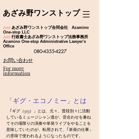
あざみ野ワンストップ
あざみ野ワンストップ合同会社
Aos
Azamino
One-stop LLC
行政書士あざみ野ワンストップ法務事務所
Aos
Azamino One-stop Administrative Lawyer's
Office
080-4355-4227
​お問い合わせ
For more
information
「ギグ・エコノミー」とは
｢ギグ（gig）」とは、元々、普段別々に活動
しているミュージシャン達が、音合わせを兼ね
てその場限りの演奏や単発ライブをやることを
意味していたのが、転用されて、｢単発の仕事」
の意味で使われるようになったものです。