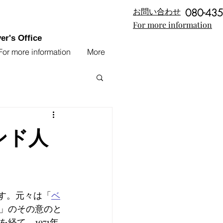
​お問い合わせ
080-435
For more information
r's Office
For more information
More
ンド人
す。元々は「
ベ
」のその意のと
て、1971年