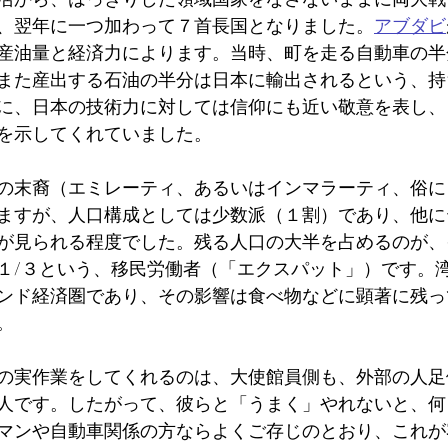
、翌年に一つ加わって７首長国となりました。
アブダビ
産油量と経済力によります。当時、町を走る自動車の半
また産出する石油の半分は日本に輸出されるという、持
に、日本の技術力に対しては信仰にも近い敬意を表し、
を示してくれていました。
の末裔（エミレーティ、あるいはインマラーティ、俗に
ますが、人口構成としては少数派（１割）であり、他に
が見られる程度でした。残る人口の大半を占めるのが、
１/３という、移民労働者（「エクスパット」）です。
ンド経済圏であり、その影響は食べ物などに顕著に残っ
。
の実作業をしてくれるのは、大使館員側も、外部の人足
人です。したがって、彼らと「うまく」やれないと、何
マンや自動車関係の方ならよくご存じのとおり、これが