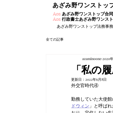
あざみ野ワンストッ
あざみ野ワンストップ合
Aos
行政書士あざみ野ワンス
Aos
あざみ野ワンストップ法務事
全ての記事
azaminoone
2020
「私の履
更新日：
2022年6月8日
外交官時代④
勤務していた大使館
ドウィン
」と呼ばれ
おり、定住しない生