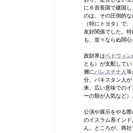
に６首長国で建国し
のは、その圧倒的な
（特にトヨタ）で、
友好関係でした。特
も、並々ならぬ関心
政財界は
ベドウィン
とも）が支配してい
層に
パレスチナ人
等
分、パキスタン人が
来、広い意味でのイ
ーの類が人気など）
公演や展示をやる際
のイスラム系インド
ん。ところが、商社