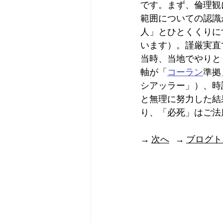
です。まず、倫理観
範囲についての認識
人」とひとくくりに
います）。謹厳実直
当時、当地でやりと
軸が「
コーラン
準拠
シアッラー」）、時
と無理に努力した結
り、「必死」はご法
→ 
次へ
   → 
ブログト