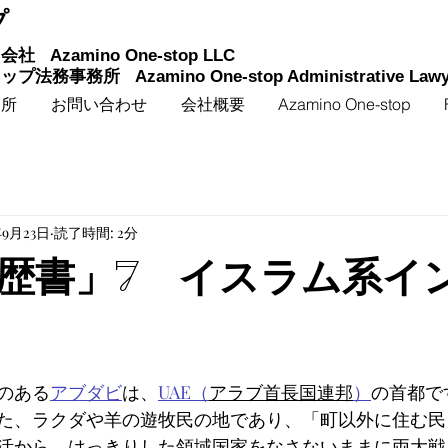
プ
同会社
Azamino One-stop LLC
トップ法務事務所
Azamino One-stop Administrative Lawye
務所
お問い合わせ
会社概要
Azamino One-stop
年9月23日
読了時間: 2分
歴書」7 イスラム系イ
のある
アブダビ
は、
UAE（
アラブ首長国連邦
）
の首都で
た、ラクダや羊の遊牧民の地であり、「町以外に住む民
活から、はっきりした領域国家をなさないままに両大戦を経