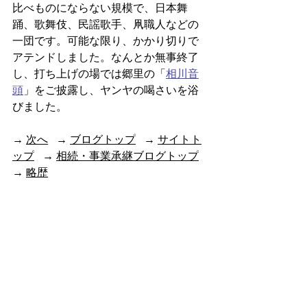
比べものにならない規模で、日本舞
踊、歌舞伎、民謡歌手、凧職人などの
一団です。可能な限り、かかり切りで
アテンドしました。なんとか無事終了
し、打ち上げの場では郷里の「
相川音
頭
」をご披露し、ヤンヤの喝さいを浴
びました。
→ 
次へ
   → 
ブログトップ
   → 
サイトト
ップ
   → 
相続・事業承継ブログトップ
→ 
略歴