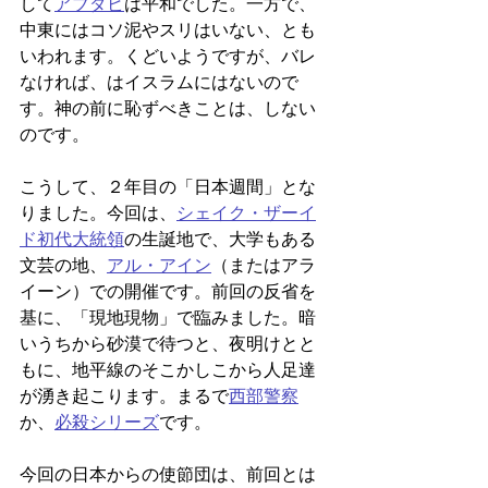
して
アブダビ
は平和でした。一方で、
中東にはコソ泥やスリはいない、とも
いわれます。くどいようですが、バレ
なければ、はイスラムにはないので
す。神の前に恥ずべきことは、しない
のです。
こうして、２年目の「日本週間」とな
りました。今回は、
シェイク・ザーイ
ド初代大統領
の生誕地で、大学もある
文芸の地、
アル・アイン
（またはアラ
イーン）での開催です。前回の反省を
基に、「現地現物」で臨みました。暗
いうちから砂漠で待つと、夜明けとと
もに、地平線のそこかしこから人足達
が湧き起こります。まるで
西部警察
か、
必殺シリーズ
です。
今回の日本からの使節団は、前回とは