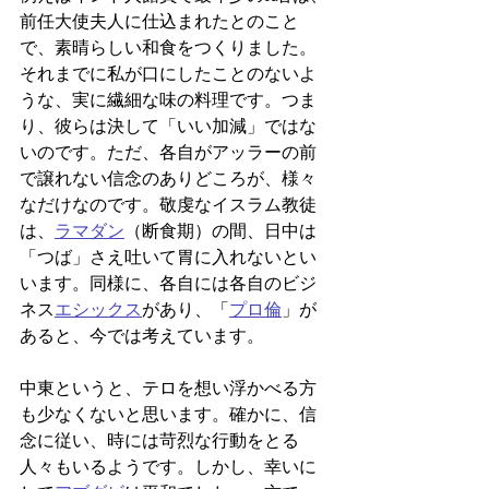
前任大使夫人に仕込まれたとのこと
で、素晴らしい和食をつくりました。
それまでに私が口にしたことのないよ
うな、実に繊細な味の料理です。つま
り、彼らは決して「いい加減」ではな
いのです。ただ、各自がアッラーの前
で譲れない信念のありどころが、様々
なだけなのです。敬虔なイスラム教徒
は、
ラマダン
（断食期）の間、日中は
「つば」さえ吐いて胃に入れないとい
います。同様に、各自には各自のビジ
ネス
エシックス
があり、「
プロ倫
」が
あると、今では考えています。
中東というと、テロを想い浮かべる方
も少なくないと思います。確かに、信
念に従い、時には苛烈な行動をとる
人々もいるようです。しかし、幸いに