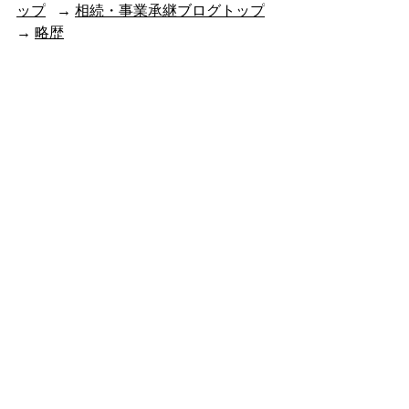
ップ
   → 
相続・事業承継ブログトップ
→ 
略歴
最新記事
すべて表示