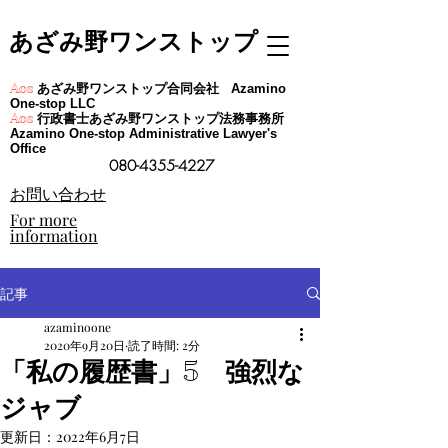
あざみ野ワンストップ
あざみ野ワンストップ合同会社
Aos
Azamino
One-stop LLC
行政書士あざみ野ワンストップ法務事務所
Aos
Azamino One-stop Administrative Lawyer's
Office
080-4355-4227
​お問い合わせ
For more
information
記事
azaminoone
2020年9月20日
読了時間: 2分
「私の履歴書」5 強烈な
ジャブ
更新日：
2022年6月7日