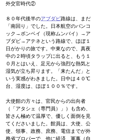
外交官時代②
８０年代後半の
アブダビ
路線は、まだ
「南回り」でした。日本航空のバンコ
ック→ボンベイ（現称ムンバイ）→ア
ブダビ→アテネという路線で、ほぼ１
日がかりの旅です。中東なので、真夜
中の２時頃タラップに出ると、もう１
０月とはいえ、足元から強烈な熱気と
湿気が立ち昇ります。「来たんだ」と
いう実感がわきました。日中は４０℃
台、湿度は、ほぼ１００％です。
大使館の方々は、官民からの出向者
（「アタシェ（専門員）」）も含め、
皆さん極めて温厚で、優しく面倒を見
てくださいました。館員は、大使、公
使、領事、政務、庶務、電信までが外
務省プロパーで、他に経済、軍事（自