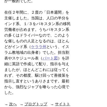
が一般的でした。
在任２年間に、２度の「日本週間」を
主催しました。当国は、人口の半分を
インド系、１/３をパキスタン系の移民
労働者が占めます。うちパキスタン系
の多くはドライバーなので、このよう
な催しものの人足となるのは、ほとん
どがインド系（
ケララ州
という、イス
ラム教地域の出身者）でした。担当割
表やスケジュール表（
パート図
）を詳
細に英語で作成して配り、指示を与え
ましたが、ほとんどこれには従ってく
れず、その都度、駆け回って善後策を
指示し直すというありさまです。最初
から、強烈なジャブを喰らった心境で
した。
→ 
次へ
   → 
ブログトップ
   → 
サイトト