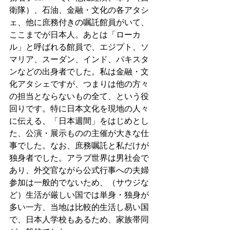
衛隊）、石油、金融・文化の各アタシ
ェ、他に庶務付きの嘱託館員がいて、
ここまでが日本人。あとは「ローカ
ル」と呼ばれる館員で、エジプト、ソ
マリア、スーダン、インド、パキスタ
ンなどの出身者でした。私は金融・文
化アタシェですが、つまりは他の方々
の担当とならないもの全て、という役
回りです。特に日本文化を現地の人々
に伝える、「日本週間」をはじめとし
た、公演・展示ものの主催が大きな仕
事でした。なお、庶務嘱託と私だけが
独身者でした。アラブ世界は男社会で
あり、外交官ながら公式行事への夫婦
参加は一般的でないため、（サウジな
ど）生活が厳しい国では単身・独身が
多い一方、当地は比較的生活し易い国
で、日本人学校もあるため、家族帯同