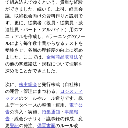
て組み込んでゆくという、貴重な経験
ができました。続いて、上司、経営会
議、取締役会向けの資料作りと説明で
す。更に、従業者（役員・従業員・派
遣社員・パート・アルバイト）用のマ
ニュアルを作成し、eラーニングのツー
ルにより毎年数十問からなるテストを
受験させ、各層の理解度の向上に努め
ました。ここでは、
金融商品取引法
そ
の他の関連諸法・規程について理解を
深めることができました。
次に、
株主総会
と発行株式（自社株）
の運営・管理にまつわる、
ロジスティ
ックス
のツールやルール造りです。株
主データベースの整備・運用、
電子公
告
の導入・実施、
招集通知
・
事業報
告
・総会シナリオ・議事録の作成、変
更
登記
の発注、
備置書面
のルール改