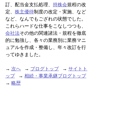
訂、配当金支払処理、
持株会
規程の改
定、
株主優待
制度の改定・実施、など
など、なんでもござれの状態でした。
これらハードな仕事をこなしつつも、
会社法
その他の関連諸法・規程を徹底
的に勉強し、各々の業務別に業務マニ
ュアルを作成・整備し、年々改訂を行
ってゆきました。
→ 
次へ
   → 
ブログトップ
   → 
サイトト
ップ
   → 
相続・事業承継ブログトップ
→ 
略歴