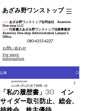
あざみ野ワンストップ
あざみ野ワンストップ合同会社
Aos
Azamino
One-stop LLC
行政書士あざみ野ワンストップ法務事務所
Aos
Azamino One-stop Administrative Lawyer's
Office
080-4355-4227
​お問い合わせ
For more
information
記事
azaminoone
2021年2月13日
読了時間: 2分
「私の履歴書」30 イン
サイダー取引防止、総会、
持株会、株主優待