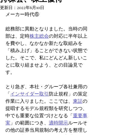
更新日：
2022年6月10日
メーカー時代⑥
総務部に異動となりました。当時の同
部は、定時
株主総会
の対応に半年以上
を費やし、なかなか新たな取組みを
「積み上げ」ることができない状態で
した。そこで、私にどんどん新しいこ
とに取り組ませよう、との目論見で
す。
とり急ぎ、本社・グループ各社兼用の
「
インサイダー取引
防止規程」の策定
作業に入りました。ここでは、
東証
の
提唱するモデル規程類を研究しつつ、
中でも重要な位置づけとなる「
重要事
実
」の範囲につき、
適時開示
ルールそ
の他の証券当局規制の考え方を整理し