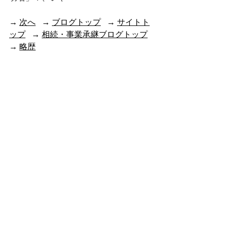
→ 
次へ
   → 
ブログトップ
   → 
サイトト
ップ
   → 
相続・事業承継ブログトップ
→ 
略歴
dvcmember.disney.co.jp
最新記事
すべて表示