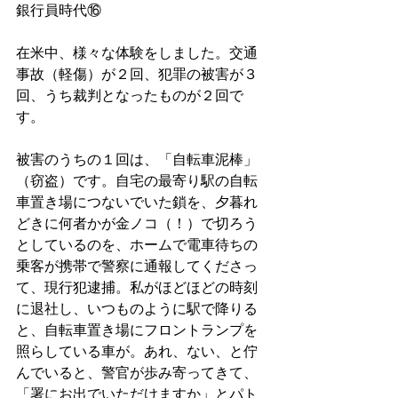
銀行員時代⑯
在米中、様々な体験をしました。交通
事故（軽傷）が２回、犯罪の被害が３
回、うち裁判となったものが２回で
す。
被害のうちの１回は、「自転車泥棒」
（窃盗）です。自宅の最寄り駅の自転
車置き場につないでいた鎖を、夕暮れ
どきに何者かが金ノコ（！）で切ろう
としているのを、ホームで電車待ちの
乗客が携帯で警察に通報してくださっ
て、現行犯逮捕。私がほどほどの時刻
に退社し、いつものように駅で降りる
と、自転車置き場にフロントランプを
照らしている車が。あれ、ない、と佇
んでいると、警官が歩み寄ってきて、
「署にお出でいただけますか」とパト