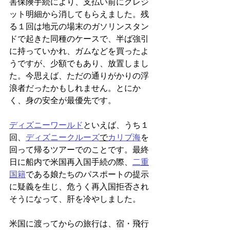
害保険手続により、支払い前にクレジ
ット明細から消してもらえました。残
る１回は地元の場末のガソリンスタン
ドで起きた同種のケースで、半ば強引
に持っていかれ、ガムなどを買ったよ
うですが、少額でもあり、放置しまし
た。今思えば、ただの通りがかりの浮
浪者だったかもしれません。とにか
く、身の安全が最優先です。
ディズニーワールド
といえば、うち１
回、
ディズニークルーズ
で
カリブ海
を
回って帰るツアーでのことです。最終
日に船内で米国再入国手続の際、
二重
国籍
である娘たちのパスポートの提示
に疑義を生じ、危うく再入国拒否され
そうになって、肝を冷やしました。
米国に渡ってからの旅行は、宿・飛行