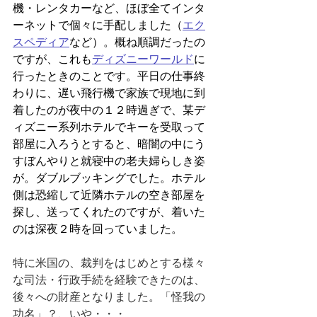
機・レンタカーなど、ほぼ全てインタ
ーネットで個々に手配しました（
エク
スペディア
など）。概ね順調だったの
ですが、これも
ディズニーワールド
に
行ったときのことです。平日の仕事終
わりに、遅い飛行機で家族で現地に到
着したのが夜中の１２時過ぎで、某デ
ィズニー系列ホテルでキーを受取って
部屋に入ろうとすると、暗闇の中にう
すぼんやりと就寝中の老夫婦らしき姿
が。ダブルブッキングでした。ホテル
側は恐縮して近隣ホテルの空き部屋を
探し、送ってくれたのですが、着いた
のは深夜２時を回っていました。
特に米国の、裁判をはじめとする様々
な司法・行政手続を経験できたのは、
後々への財産となりました。「怪我の
功名」？、いや・・・