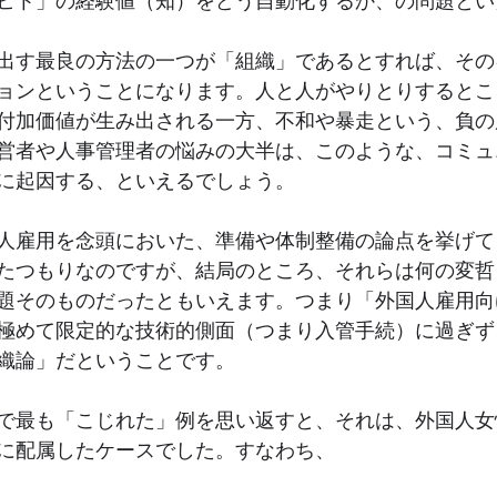
ヒト」の経験値（知）をどう自動化するか、の問題とい
出す最良の方法の一つが「組織」であるとすれば、その
ョンということになります。人と人がやりとりするとこ
付加価値が生み出される一方、不和や暴走という、負の
営者や人事管理者の悩みの大半は、このような、コミュ
に起因する、といえるでしょう。
人雇用を念頭においた、準備や体制整備の論点を挙げて
たつもりなのですが、結局のところ、それらは何の変哲
題そのものだったともいえます。つまり「外国人雇用向
極めて限定的な技術的側面（つまり入管手続）に過ぎず
織論」だということです。
で最も「こじれた」例を思い返すと、それは、外国人女
に配属したケースでした。すなわち、