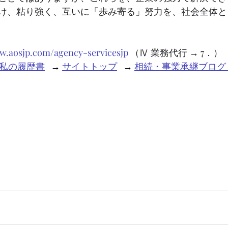
け、粘り強く、互いに「歩み寄る」努力を、社会全体と
ww.aosjp.com/agency-servicesjp
 （Ⅳ 業務代行 → 7．）
私の履歴書
   → 
サイトトップ
   → 
相続・事業承継ブログ