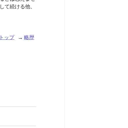
して続ける他、
トップ
   → 
略歴