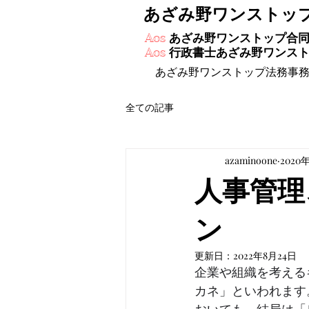
あざみ野ワンストッ
あざみ野ワンストップ合
Aos
行政書士あざみ野ワンス
Aos
あざみ野ワンストップ法務事
全ての記事
azaminoone
2020
人事管理
ン
更新日：
2022年8月24日
企業や組織を考える
カネ」といわれます